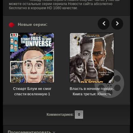
можете остальные серии сериала Новости сайта абсолютно
бесплатно в хорошем HD 1080 качестве.
Новые серии:
Стюарт Блум не смог
Власть в ночном городе.
У
спасти вселенную 1
Книга третья: Юность
сезон 3 серия [Смотреть
Кэнена 5 сезон 8 серия
Онлайн]
[Смотреть Онлайн]
Комментариев:
0
Прокомментировать