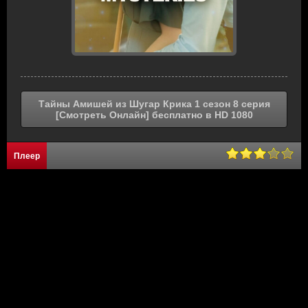
Тайны Амишей из Шугар Крика 1 сезон 8 серия
[Смотреть Онлайн] бесплатно в HD 1080
Плеер