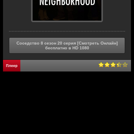
Соседство 8 сезон 20 серия [Смотреть Онлайн]
бесплатно в HD 1080
Плеер