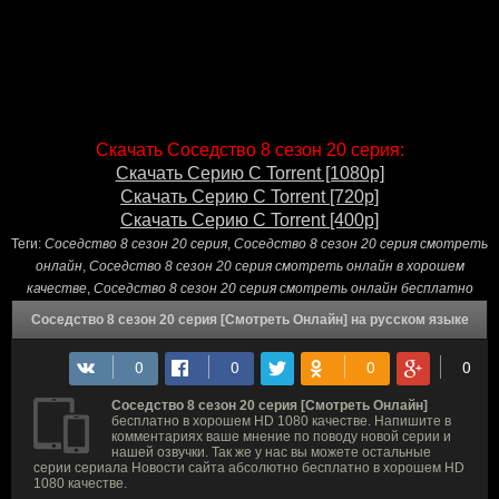
Скачать Соседство 8 сезон 20 серия:
Скачать Серию С Torrent [1080p]
Скачать Серию С Torrent [720p]
Скачать Серию С Torrent [400p]
Теги:
Соседство 8 сезон 20 серия
,
Соседство 8 сезон 20 серия смотреть
онлайн
,
Соседство 8 сезон 20 серия смотреть онлайн в хорошем
качестве
,
Соседство 8 сезон 20 серия смотреть онлайн бесплатно
Соседство 8 сезон 20 серия [Смотреть Онлайн] на русском языке
Соседство 8 сезон 20 серия [Смотреть Онлайн]
бесплатно в хорошем HD 1080 качестве. Напишите в
комментариях ваше мнение по поводу новой серии и
нашей озвучки. Так же у нас вы можете остальные
серии сериала Новости сайта абсолютно бесплатно в хорошем HD
1080 качестве.