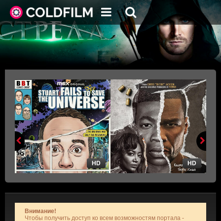
HD
HD
Внимание!
Чтобы получить доступ ко всем возможностям портала -