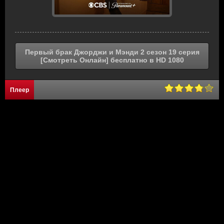
Первый брак Джорджи и Мэнди 2 сезон 19 серия
[Смотреть Онлайн] бесплатно в HD 1080
Плеер