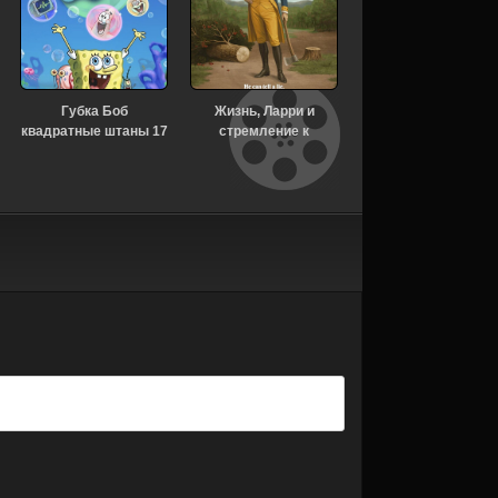
Губка Боб
Жизнь, Ларри и
Странное: Истории
квадратные штаны 17
стремление к
Дзюндзи Ито для
сезон 8 серия
несчастью: Почти
бессонных ночей 1
[Смотреть Онлайн]
история Америки 1
сезон 6 серия
сезон 7 серия
[Смотреть Онлайн]
[Смотреть Онлайн]