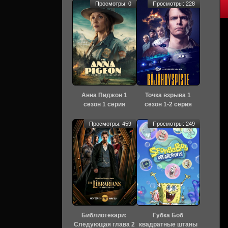
Просмотры: 0
Просмотры: 228
Анна Пиджон 1
Точка взрыва 1
сезон 1 серия
сезон 1-2 серия
[Смотреть Онлайн]
[Смотреть Онлайн]
Просмотры: 459
Просмотры: 249
Библиотекари:
Губка Боб
Следующая глава 2
квадратные штаны