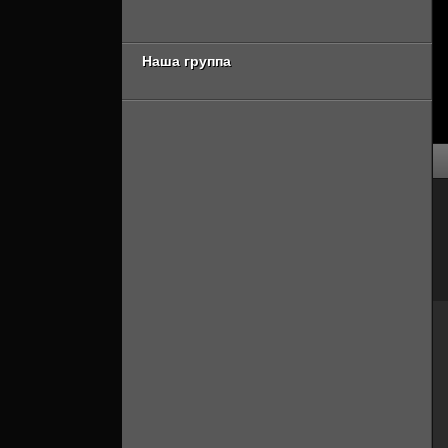
сезон 3 серия
17 сезон 8 серия
[Смотреть Онлайн]
[Смотреть Онлайн]
Наша группа