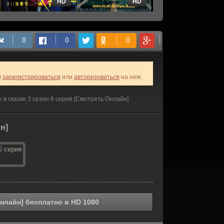
HD
HD
HD
м
зарегистрироваться
или
авторизоваться
на нем.
в сказке 3 сезон 6 серия [Смотреть Онлайн]
н]
нлайн] бесплатно в HD 1080