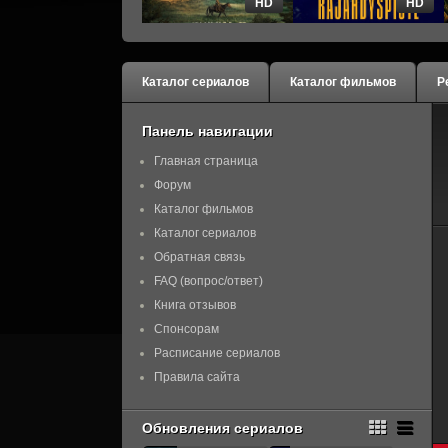
HD
HD
Каталог сериалов
Каталог фильмов
Р
Панель навигации
Главная страница
Форум
Каталог фильмов
Каталог сериалов
Обратная связь
FAQ (вопрос/ответ)
Книга отзывов
Спонсорам
Расписание сериалов
Правила сайта
Обновления сериалов