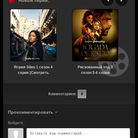
Новые серии:
Ягами Эйко 1 сезон 4
Рискованный ход 1
серия [Смотреть
сезон 5-6 серия
Онлайн]
[Смотреть Онлайн]
Комментариев:
0
Прокомментировать
Войдите: