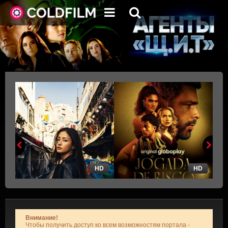
HD
HD
Внимание!
Чтобы получить доступ ко всем возможностям портала -