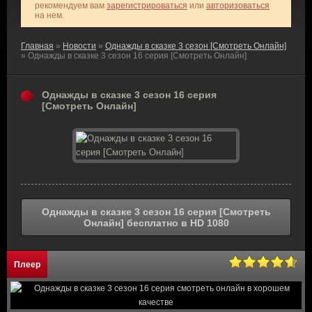
рекомендуем вам
зарегистрироваться
или
авторизоваться
на нем.
Главная
»
Новости
»
Однажды в сказке 3 сезон [Смотреть Онлайн]
» Однажды в сказке 3 сезон 16 серия [Смотреть Онлайн]
Однажды в сказке 3 сезон 16 серия
[Смотреть Онлайн]
Однажды в сказке 3 сезон 16 серия [Смотреть
Онлайн] бесплатно в HD 1080
Плеер