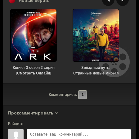
Новые серии:
Ковчег 3 сезон 2 серия
Звёздный путь:
М
[Смотреть Онлайн]
Странные новые миры 4
сезон 3 серия [Смотреть
Онлайн]
Комментариев:
1
Прокомментировать
Войдите: