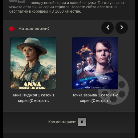
поводу новой серии и нашей озвучки. Так же у нас вы
можете остальные серии сериала Новости сайта абсолютно
бесплатно в хорошем HD 1080 качестве.
Новые серии:
Анна Пиджон 1 сезон 1
Точка взрыва 1 сезон 1-2
серия [Смотреть
серия [Смотреть
Онлайн]
Онлайн]
с
Комментариев:
0