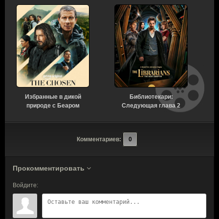
Избранные в дикой
Библиотекари:
В
природе с Беаром
Следующая глава 2
Гриллсом 1 сезон
сезон 4 серия [Смотреть
[Смотреть Онлайн]
Онлайн]
Комментариев:
0
Прокомментировать
Войдите: