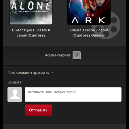
В изоляции 13 сезон 8
Ковчег 3 сезон 2 серия
серия [Смотреть
[Смотреть Онлайн]
С
Онлайн]
с
Комментариев:
0
Прокомментировать
Войдите:
Отправить