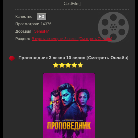
ColdFilm]
Качество:
HD
Просмотров:
14376
Добавил:
SenjuFM
Раздел:
В пустыне смерти 3 сезон [Смотреть Онлайн]
Проповедник 3 сезон 10 серия [Смотреть Онлайн]